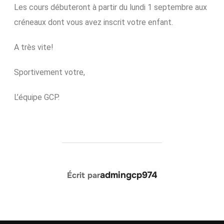
Les cours débuteront à partir du lundi 1 septembre aux
créneaux dont vous avez inscrit votre enfant.
A très vite!
Sportivement votre,
L’équipe GCP.
AUTEUR DE LA PUBLICATION
admingcp974
Écrit par